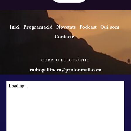
Inici
Programació
Novetats
Podcast
Quí som
Contacte
CORREU ELECTRÒNIC
radiogallinera@protonmail.com
©
Ràdio Gallinera
2026
Powered by
WordPress
•
Themify WordPress Themes
Co
pl