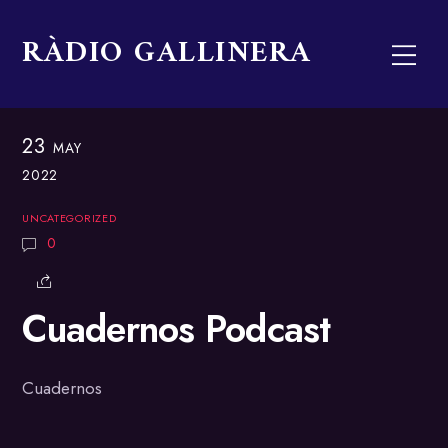
Skip
RÀDIO GALLINERA
to
Men
content
23
MAY
2022
UNCATEGORIZED
0
Cuadernos Podcast
Cuadernos