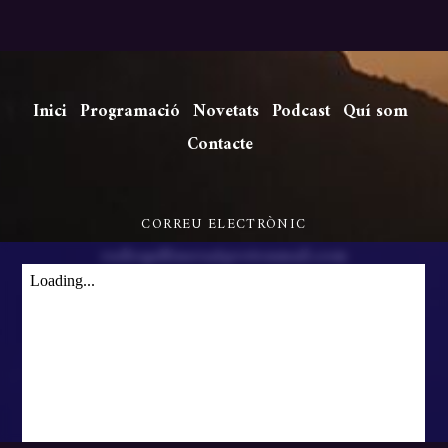
Inici
Programació
Novetats
Podcast
Quí som
Contacte
CORREU ELECTRÒNIC
radiogallinera@protonmail.com
©
Ràdio Gallinera
2026
Co
Powered by
WordPress
•
Themify WordPress Themes
pl