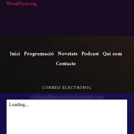
WordPress.org
Inici
Programació
Novetats
Podcast
Quí som
Contacte
CORREU ELECTRÒNIC
radiogallinera@protonmail.com
©
Ràdio Gallinera
2026
Co
Powered by
WordPress
•
Themify WordPress Themes