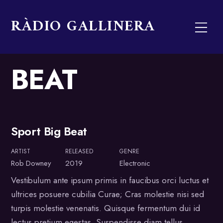
Skip
RÀDIO GALLINERA
to
Men
content
BEAT
Sport Big Beat
Album
ARTIST
RELEASED
GENRE
Rob Downey
2019
Electronic
Vestibulum ante ipsum primis in faucibus orci luctus et
ultrices posuere cubilia Curae; Cras molestie nisi sed
turpis molestie venenatis. Quisque fermentum dui id
lectus pretium egestas. Suspendisse diam tellus,