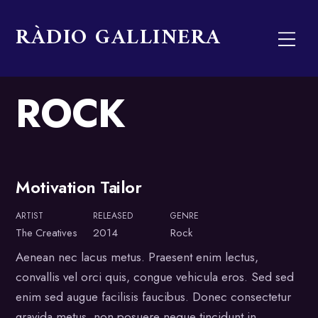
Skip
RÀDIO GALLINERA
to
Men
content
ROCK
Motivation Tailor
Album
ARTIST
RELEASED
GENRE
The Creatives
2014
Rock
Aenean nec lacus metus. Praesent enim lectus,
convallis vel orci quis, congue vehicula eros. Sed sed
enim sed augue facilisis faucibus. Donec consectetur
gravida metus, non posuere neque tincidunt in.