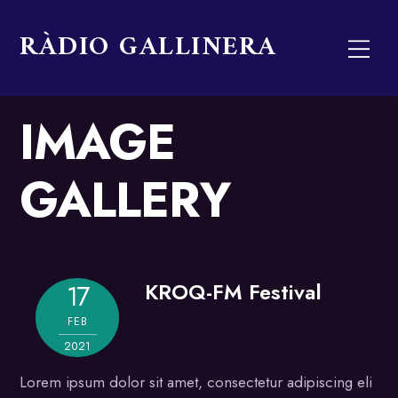
Skip
RÀDIO GALLINERA
to
Men
content
IMAGE
GALLERY
KROQ-FM Festival
17
Gallery
FEB
2021
Lorem ipsum dolor sit amet, consectetur adipiscing elit. Se