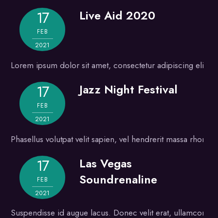
Live Aid 2020
17
Gallery
FEB
2021
Lorem ipsum dolor sit amet, consectetur adipiscing elit. Se
Jazz Night Festival
17
Gallery
FEB
2021
Phasellus volutpat velit sapien, vel hendrerit massa rhon
Las Vegas
17
Gallery
Soundrenaline
FEB
2021
Suspendisse id augue lacus. Donec velit erat, ullamcorper 